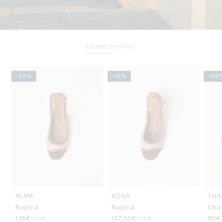
FEMME
HOMME
-20%
-10%
-50
THA
ALMA
ROSA
Cho
Raphia
Raphia
Prix
80€
Prix
Prix
136€
Prix
170€
Prix
157,50€
Prix
175€