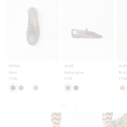
MONA
JUNE
ALB
Noir
Aubergine
Bru
Prix
175€
Prix
170€
Prix
170
habituel
habituel
habi
de
1
/
7