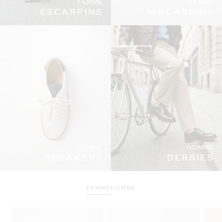
FEMME
FEMME
ESCARPINS
MOCASSINS
HOMME
HOMME
SNEAKERS
DERBIES
FEMME
HOMME