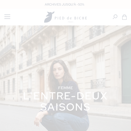
IGNORER ET
ARCHIVES JUSQU'À -50%
PASSER AU
CONTENU
Panier
FEMME
L'ENTRE-DEUX
SAISONS