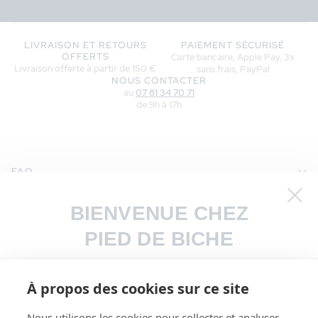
LIVRAISON ET RETOURS
PAIEMENT SÉCURISÉ
OFFERTS
Carte bancaire, Apple Pay, 3x
Livraison offerte à partir de 150 €
sans frais, PayPal
NOUS CONTACTER
au
07 81 34 70 71
de 9h à 17h
FAQ
VOS INFORMATIONS
BIENVENUE CHEZ
PIED DE BICHE
A PROPOS
Inscrivez-vous à notre newsletter pour
BOUTIQUES
À propos des cookies sur ce site
être parmi les premiers à être informés
NEWSLETTER
de nos lancements de collections et
Nous utilisons les cookies pour collecter et analyser