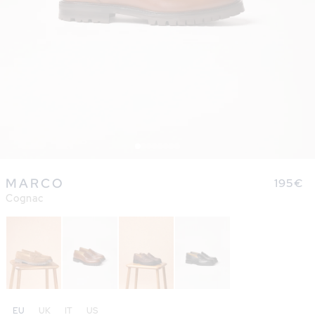
Ouvrir
le
MARCO
Prix
195€
média
1
Cognac
habitu
dans
une
fenêtre
modale
EU
UK
IT
US