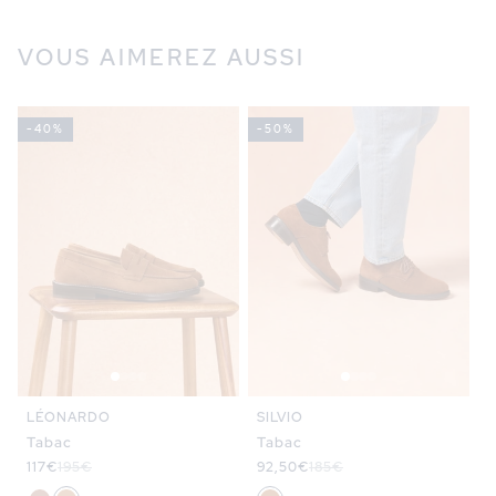
VOUS AIMEREZ AUSSI
-40%
-50%
SILVIO
LÉONARDO
Tabac
Tabac
Prix
92,50€
Prix
185€
Prix
117€
Prix
195€
promotionnel
habituel
promotionnel
habituel