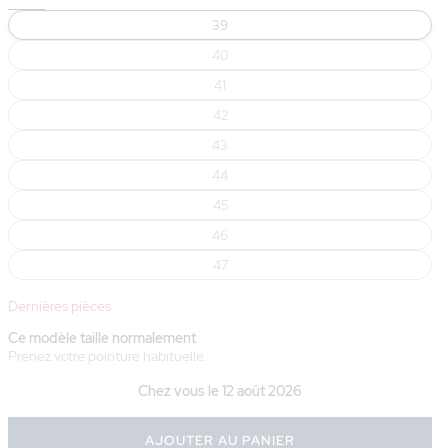
39
40
41
42
43
44
45
46
47
Dernières pièces
Ce modèle taille normalement
Prenez votre pointure habituelle.
Chez vous le
12 août 2026
AJOUTER AU PANIER