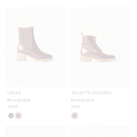
LAURA
JULIETTE FOURRÉE
Bourgogne
Bourgogne
Prix
220€
Prix
215€
habituel
habituel