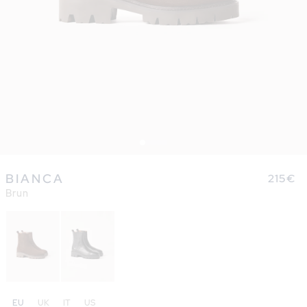
Ouvrir
le
BIANCA
Prix
215€
média
1
Brun
habitu
dans
une
fenêtre
modale
EU
UK
IT
US