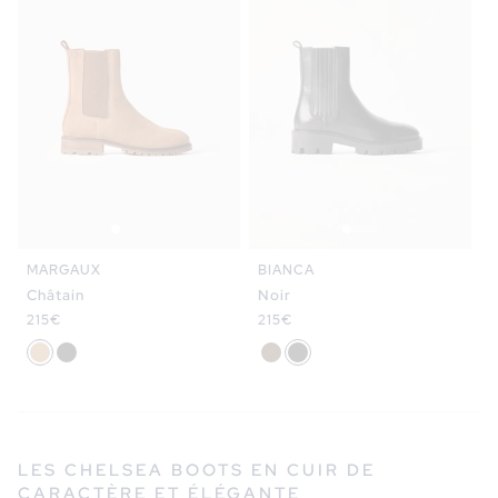
MARGAUX
BIANCA
Châtain
Noir
Prix
215€
Prix
215€
habituel
habituel
LES CHELSEA BOOTS EN CUIR DE
CARACTÈRE ET ÉLÉGANTE